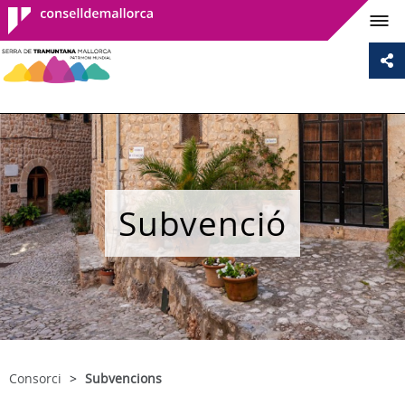
Consell de
Mallorca
Subvenció
Consorci
Subvencions