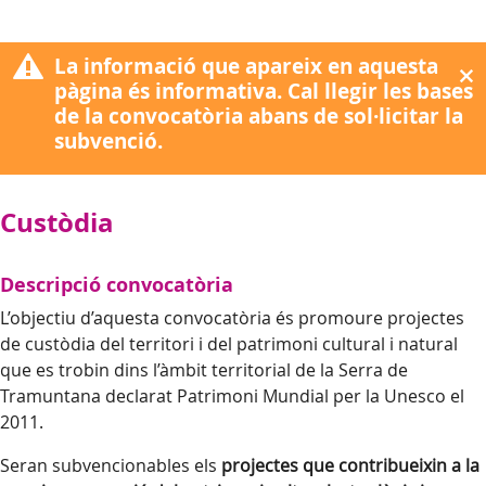
La informació que apareix en aquesta
pàgina és informativa. Cal llegir les bases
de la convocatòria abans de sol·licitar la
subvenció.
Custòdia
Descripció convocatòria
L’objectiu d’aquesta convocatòria és promoure projectes
de custòdia del territori i del patrimoni cultural i natural
que es trobin dins l’àmbit territorial de la Serra de
Tramuntana declarat Patrimoni Mundial per la Unesco el
2011.
Seran subvencionables els
projectes que contribueixin a la