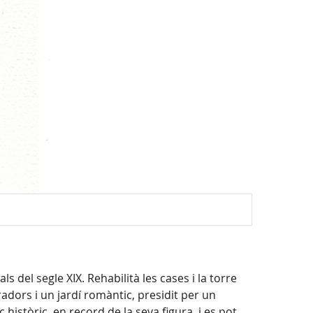
Mapa
s del segle XIX. Rehabilità les cases i la torre
radors i un jardí romàntic, presidit per un
istòric, en record de la seva figura, i es pot