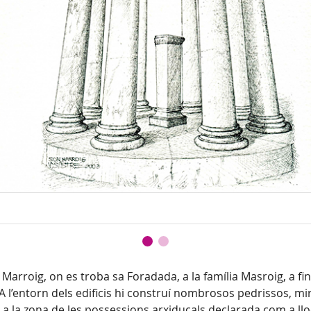
Marroig, on es troba sa Foradada, a la família Masroig, a final
. A l’entorn dels edificis hi construí nombrosos pedrissos, mi
 la zona de les possessions arxiducals declarada com a lloc h