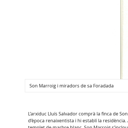
Son Marroig i miradors de sa Foradada
L’arxiduc Lluís Salvador comprà la finca de Son 
d’època renaixentista i hi establí la residència
templet de marbre blanc. Son Marroig s’inclou a