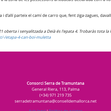
i d’allí parteix el camí de carro que, fent ziga-zagues, davall
1 oberta i senyalitzada a Deià és l'epata 4
. Trobaràs tota la
t/-/etapa-4-can-boi-muletta
Consorci Serra de Tramuntana
General Riera, 113, Palma
(+34) 971 219 735
serradetramuntana@conselldemallorca.net