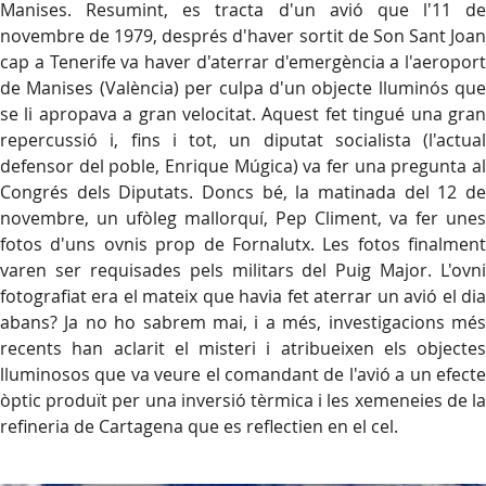
Manises. Resumint, es tracta d'un avió que l'11 de
novembre de 1979, després d'haver sortit de Son Sant Joan
cap a Tenerife va haver d'aterrar d'emergència a l'aeroport
de Manises (València) per culpa d'un objecte lluminós que
se li apropava a gran velocitat. Aquest fet tingué una gran
repercussió i, fins i tot, un diputat socialista (l'actual
defensor del poble, Enrique Múgica) va fer una pregunta al
Congrés dels Diputats. Doncs bé, la matinada del 12 de
novembre, un ufòleg mallorquí, Pep Climent, va fer unes
fotos d'uns ovnis prop de Fornalutx. Les fotos finalment
varen ser requisades pels militars del Puig Major. L'ovni
fotografiat era el mateix que havia fet aterrar un avió el dia
abans? Ja no ho sabrem mai, i a més, investigacions més
recents han aclarit el misteri i atribueixen els objectes
lluminosos que va veure el comandant de l'avió a un efecte
òptic produït per una inversió tèrmica i les xemeneies de la
refineria de Cartagena que es reflectien en el cel.