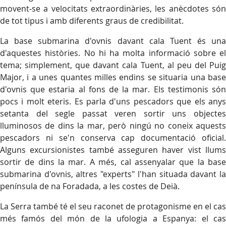
movent-se a velocitats extraordinàries, les anècdotes són
de tot tipus i amb diferents graus de credibilitat.
La base submarina d'ovnis davant cala Tuent és una
d'aquestes històries. No hi ha molta informació sobre el
tema; simplement, que davant cala Tuent, al peu del Puig
Major, i a unes quantes milles endins se situaria una base
d'ovnis que estaria al fons de la mar. Els testimonis són
pocs i molt eteris. Es parla d'uns pescadors que els anys
setanta del segle passat veren sortir uns objectes
lluminosos de dins la mar, però ningú no coneix aquests
pescadors ni se'n conserva cap documentació oficial.
Alguns excursionistes també asseguren haver vist llums
sortir de dins la mar. A més, cal assenyalar que la base
submarina d'ovnis, altres "experts" l'han situada davant la
península de na Foradada, a les costes de Deià.
La Serra també té el seu raconet de protagonisme en el cas
més famós del món de la ufologia a Espanya: el cas