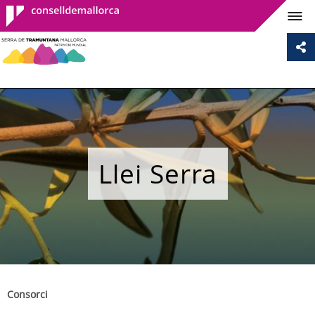
Consell de
Mallorca
Llei Serra
Consorci