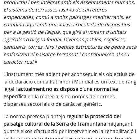
productiu i ben integrat amb els assentaments humans.
El sistema de terrasses i xarxa de carreteres
empedrades, comú a molts paisatges mediterranis, es
combina aquí amb una xarxa articulada de dispositius
per a la gestió de l'aigua, que gira al voltant d'unitats
agrícoles d'origen feudal. Diversos pobles, esglésies,
santuaris, torres, fars i petites estructures de pedra seca
emfasitzen el paisatge terrassat i contribueixen al seu
caràcter real.»
L'instrument més adient per aconseguir els objectius de
la declaració com a Patrimoni Mundial és un text de rang
legal i
actualment no es disposa d’una normativa
específica
en la matèria, sinó només de normes
disperses sectorials o de caràcter genèric.
La norma pretesa planteja
regular la protecció del
paisatge cultural de la Serra de Tramuntana
mitjançant
quatre eixos d’actuació per intervenir en la rehabilitació i
restauració del patrimoni, així com en la reconstrucció