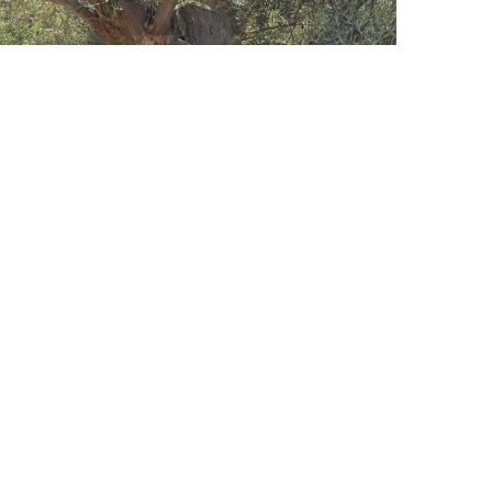
x Mancor de la Vall en l'aparador dels productes amb