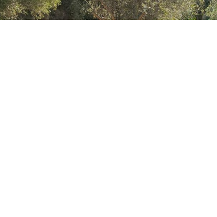
04/07/2026
ana
La primera GastroSerra convertei