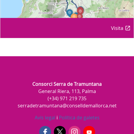
Visita
Consorci Serra de Tramuntana
General Riera, 113, Palma
(+34) 971 219 735
serradetramuntana@conselldemallorca.net
Avís legal
i
Política de galetes