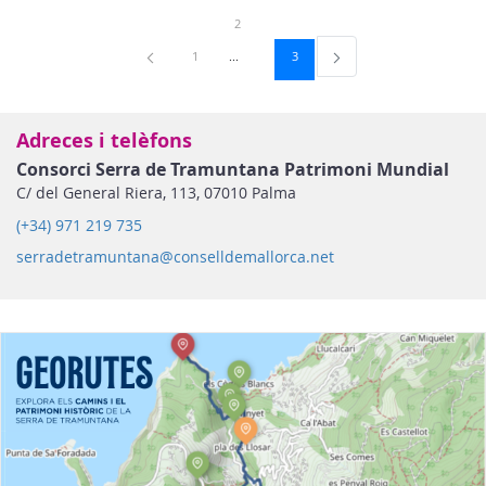
Pàgina
2
Pàgina
Pàgina
1
3
Adreces i telèfons
Consorci Serra de Tramuntana Patrimoni Mundial
C/ del General Riera, 113, 07010 Palma
(+34) 971 219 735
serradetramuntana@conselldemallorca.net