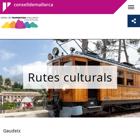
Consell de
Mallorca
Rutes culturals
Gaudeix