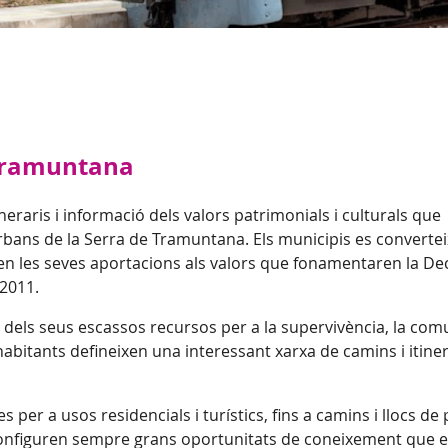
 Tramuntana
ineraris i informació dels valors patrimonials i culturals que
urbans de la Serra de Tramuntana. Els municipis es convertei
len les seves aportacions als valors que fonamentaren la De
 2011.
t dels seus escassos recursos per a la supervivència, la comu
habitants defineixen una interessant xarxa de camins i itine
per a usos residencials i turístics, fins a camins i llocs de
s configuren sempre grans oportunitats de coneixement que 