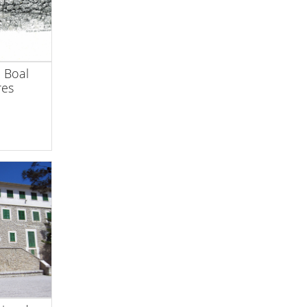
a Boal
res