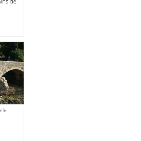
ins de
i
ila