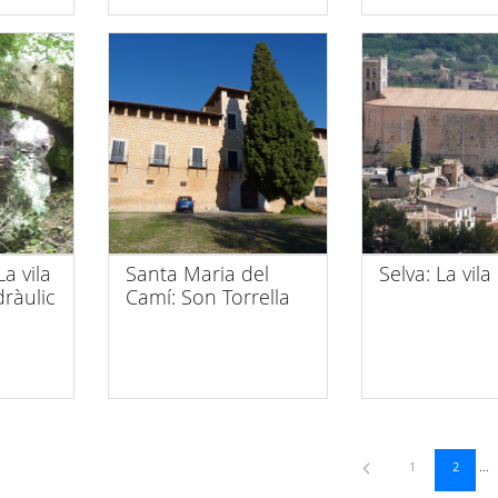
a vila
Santa Maria del
Selva: La vila
dràulic
Camí: Son Torrella
Pàgina
Pàgina
1
2