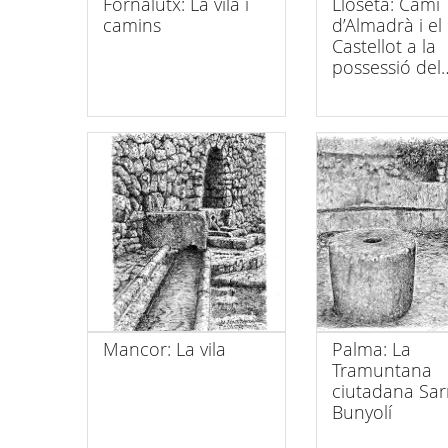
Fornalutx: La vila i
Lloseta: Camí
camins
d’Almadrà i el
Castellot a la
possessió del
Filicomís
Mancor: La vila
Palma: La
Tramuntana
ciutadana Sarr
Bunyolí