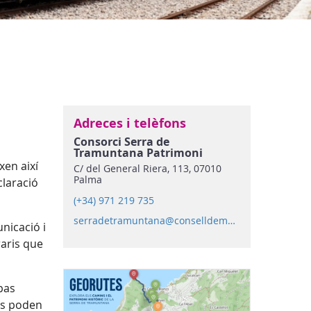
Adreces i telèfons
Consorci Serra de
Tramuntana Patrimoni
Mundial
xen així
C/ del General Riera, 113, 07010
Palma
claració
(+34) 971 219 735
serradetramuntana@conselldemallorca.net
nicació i
raris que
 pas
es poden