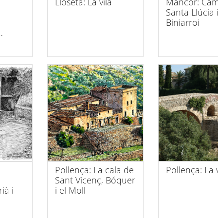
Lloseta: La vila
Mancor: Cam
Santa Llúcia 
Biniarroi
Pollença: La cala de
Pollença: La v
Sant Vicenç, Bóquer
ià i
i el Moll