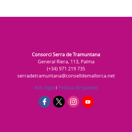
Consorci Serra de Tramuntana
General Riera, 113, Palma
(+34) 971 219 735
serradetramuntana@conselldemallorca.net
Avís legal
i
Política de galetes