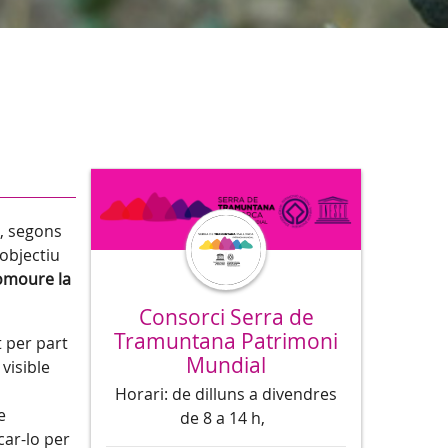
, segons
’objectiu
omoure la
Consorci Serra de
Tramuntana Patrimoni
 per part
Mundial
visible
Horari: de dilluns a divendres
e
de 8 a 14 h,
icar-lo per