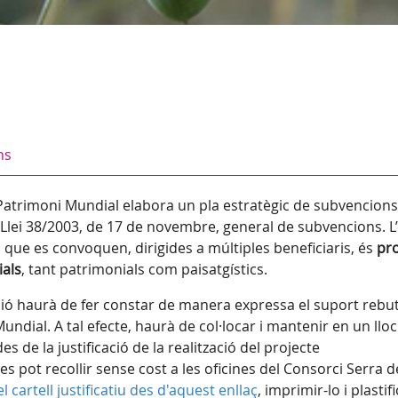
ns
atrimoni Mundial elabora un pla estratègic de subvencions
a Llei 38/2003, de 17 de novembre, general de subvencions. L
s que es convoquen, dirigides a múltiples beneficiaris, és
pr
ials
, tant patrimonials com paisatgístics.
ció haurà de fer constar de manera expressa el suport rebut
ial. A tal efecte, haurà de col·locar i mantenir en un lloc 
es de la justificació de la realització del projecte
es pot recollir sense cost a les oficines del Consorci Serra d
 cartell justificatiu des d'aquest enllaç
, imprimir-lo i plastif