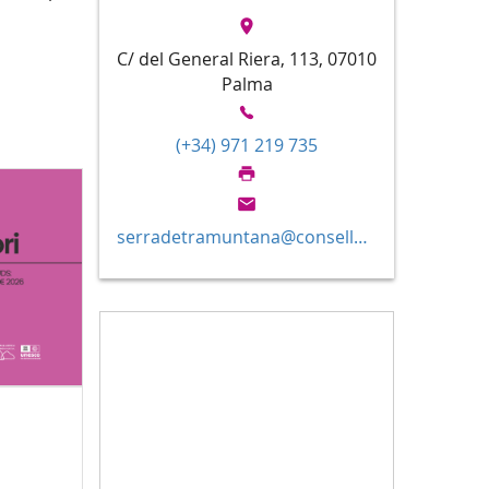
C/ del General Riera, 113, 07010
Palma
(+34) 971 219 735
serradetramuntana@conselldemallorca.net