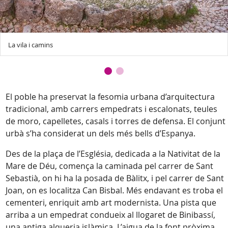
La vila i camins
El poble ha preservat la fesomia urbana d’arquitectura
tradicional, amb carrers empedrats i escalonats, teules
de moro, capelletes, casals i torres de defensa. El conjunt
urbà s’ha considerat un dels més bells d’Espanya.
Des de la plaça de l’Església, dedicada a la Nativitat de la
Mare de Déu, comença la caminada pel carrer de Sant
Sebastià, on hi ha la posada de Bàlitx, i pel carrer de Sant
Joan, on es localitza Can Bisbal. Més endavant es troba el
cementeri, enriquit amb art modernista. Una pista que
arriba a un empedrat condueix al llogaret de Binibassí,
una antiga alqueria islàmica. L’aigua de la font pròxima,