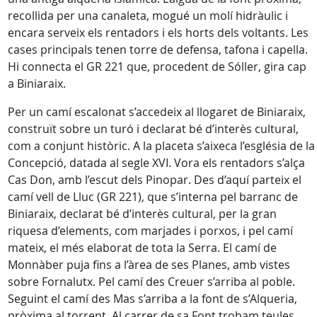
recollida per una canaleta, mogué un molí hidràulic i
encara serveix els rentadors i els horts dels voltants. Les
cases principals tenen torre de defensa, tafona i capella.
Hi connecta el GR 221 que, procedent de Sóller, gira cap
a Biniaraix.
Per un camí escalonat s’accedeix al llogaret de Biniaraix,
construït sobre un turó i declarat bé d’interès cultural,
com a conjunt històric. A la placeta s’aixeca l’església de la
Concepció, datada al segle XVI. Vora els rentadors s’alça
Cas Don, amb l’escut dels Pinopar. Des d’aquí parteix el
camí vell de Lluc (GR 221), que s’interna pel barranc de
Biniaraix, declarat bé d’interès cultural, per la gran
riquesa d’elements, com marjades i porxos, i pel camí
mateix, el més elaborat de tota la Serra. El camí de
Monnàber puja fins a l’àrea de ses Planes, amb vistes
sobre Fornalutx. Pel camí des Creuer s’arriba al poble.
Seguint el camí des Mas s’arriba a la font de s’Alqueria,
pròxima al torrent. Al carrer de sa Font trobam teules