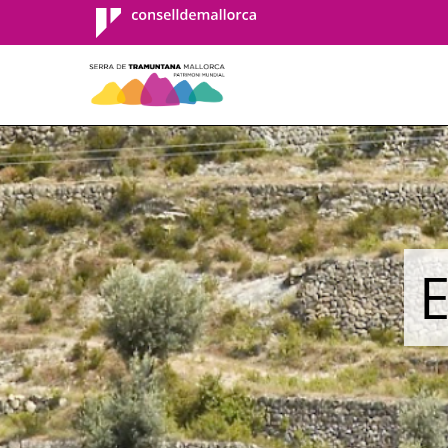
Consell de
Mallorca
E