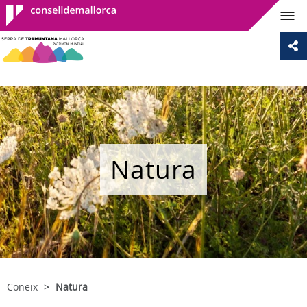
Consell de
Mallorca
Natura
Coneix
Natura