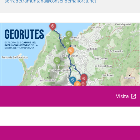
serradetramuntana@conselldemallorca.net
Visita