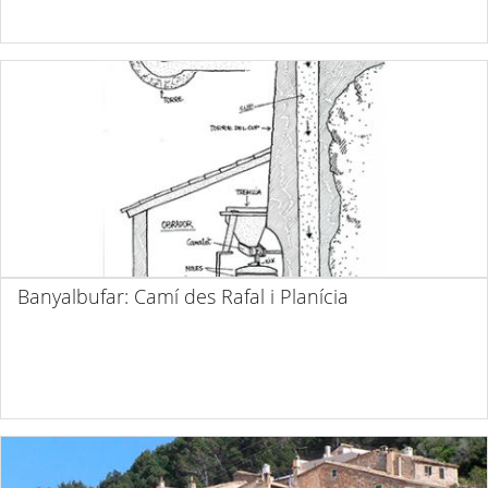
Banyalbufar: Camí des Rafal i Planícia