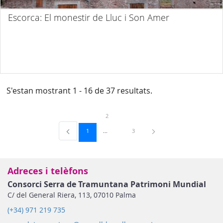
Escorca: El monestir de Lluc i Son Amer
S'estan mostrant 1 - 16 de 37 resultats.
Pàgina
2
Pàgina
Pàgina
1
3
Adreces i telèfons
Consorci Serra de Tramuntana Patrimoni Mundial
C/ del General Riera, 113, 07010 Palma
(+34) 971 219 735