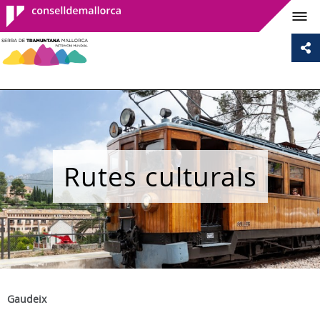
Consell de
Mallorca
Rutes culturals
Gaudeix