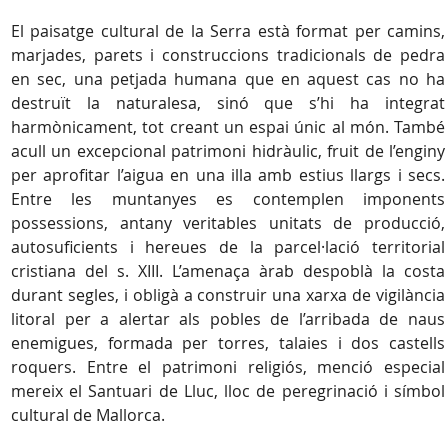
El paisatge cultural de la Serra està format per camins,
marjades, parets i construccions tradicionals de pedra
en sec, una petjada humana que en aquest cas no ha
destruït la naturalesa, sinó que s’hi ha integrat
harmònicament, tot creant un espai únic al món. També
acull un excepcional patrimoni hidràulic, fruit de l’enginy
per aprofitar l’aigua en una illa amb estius llargs i secs.
Entre les muntanyes es contemplen imponents
possessions, antany veritables unitats de producció,
autosuficients i hereues de la parcel·lació territorial
cristiana del s. XIII. L’amenaça àrab despoblà la costa
durant segles, i obligà a construir una xarxa de vigilància
litoral per a alertar als pobles de l’arribada de naus
enemigues, formada per torres, talaies i dos castells
roquers. Entre el patrimoni religiós, menció especial
mereix el Santuari de Lluc, lloc de peregrinació i símbol
cultural de Mallorca.