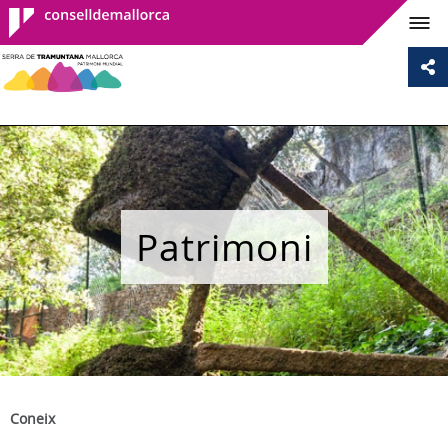
Consell de
Mallorca
Patrimoni
Coneix