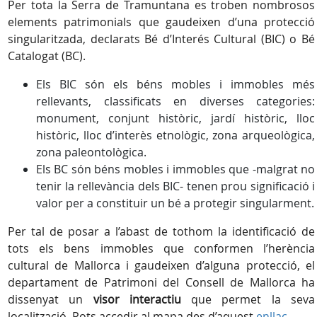
Per tota la Serra de Tramuntana es troben nombrosos
elements patrimonials que gaudeixen d’una protecció
singularitzada, declarats Bé d’Interés Cultural (BIC) o Bé
Catalogat (BC).
Els BIC són els béns mobles i immobles més
rellevants, classificats en diverses categories:
monument, conjunt històric, jardí històric, lloc
històric, lloc d’interès etnològic, zona arqueològica,
zona paleontològica.
Els BC són béns mobles i immobles que -malgrat no
tenir la rellevància dels BIC- tenen prou significació i
valor per a constituir un bé a protegir singularment.
Per tal de posar a l’abast de tothom la identificació de
tots els bens immobles que conformen l’herència
cultural de Mallorca i gaudeixen d’alguna protecció, el
departament de Patrimoni del Consell de Mallorca ha
dissenyat un
visor interactiu
que permet la seva
localització. Pots accedir al mapa des d’aquest
enllaç
.