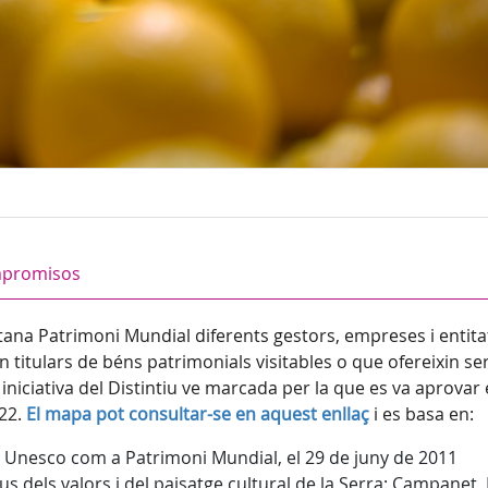
promisos
tana Patrimoni Mundial diferents gestors, empreses i entita
titulars de béns patrimonials visitables o que ofereixin ser
iniciativa del Distintiu ve marcada per la que es va aprovar 
22.
El mapa pot consultar-se en aquest enllaç
i es basa en:
ió Unesco com a Patrimoni Mundial, el 29 de juny de 2011
us dels valors i del paisatge cultural de la Serra: Campanet,