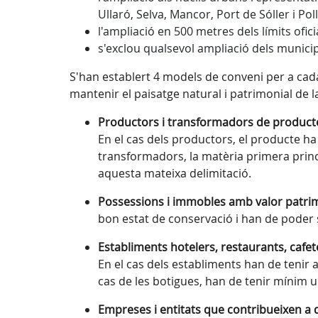
Ullaró, Selva, Mancor, Port de Sóller i Pol
l'ampliació en 500 metres dels límits ofic
s'exclou qualsevol ampliació dels municip
S'han establert 4 models de conveni per a cada
mantenir el paisatge natural i patrimonial de l
Productors i transformadors de producte
En el cas dels productors, el producte ha
transformadors, la matèria primera princi
aquesta mateixa delimitació.
Possessions i immobles amb valor patrimo
bon estat de conservació i han de poder s
Establiments hotelers, restaurants, cafe
En el cas dels establiments han de tenir 
cas de les botigues, han de tenir mínim 
Empreses i entitats que contribueixen a di