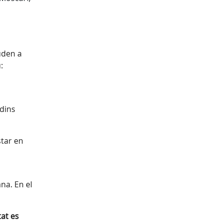
uden a
:
 dins
star en
na. En el
tat es