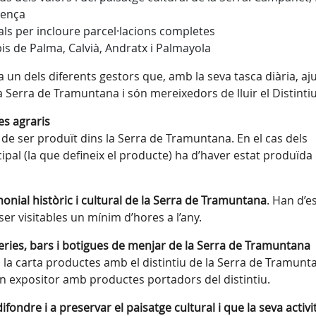
lença
ials per incloure parcel·lacions completes
is de Palma, Calvià, Andratx i Palmayola
 un dels diferents gestors que, amb la seva tasca diària, aj
a Serra de Tramuntana i són mereixedors de lluir el Distintiu
s agraris
 de ser produït dins la Serra de Tramuntana. En el cas dels
pal (la que defineix el producte) ha d’haver estat produïda
nial històric i cultural de la Serra de Tramuntana
. Han d’e
er visitables un mínim d’hores a l’any.
teries, bars i botigues de menjar de la Serra de Tramuntana
a la carta productes amb el distintiu de la Serra de Tramunta
un expositor amb productes portadors del distintiu.
fondre i a preservar el paisatge cultural i que la seva activi