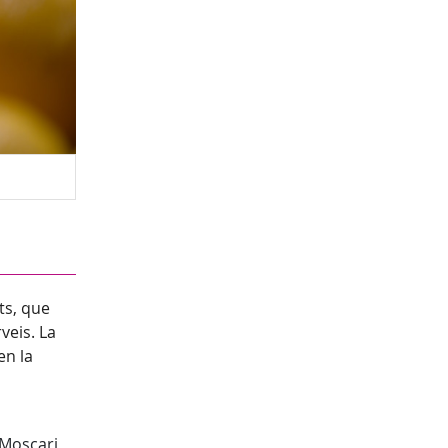
ts, que
veis. La
en la
 Moscari,