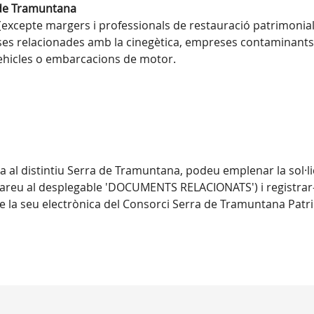
a de Tramuntana
(excepte margers i professionals de restauració patrimonial
eses relacionades amb la cinegètica, empreses contaminants
ehicles o embarcacions de motor.
a al distintiu Serra de Tramuntana, podeu emplenar la sol·l
bareu al desplegable 'DOCUMENTS RELACIONATS') i registrar-
e la seu electrònica del Consorci Serra de Tramuntana Patr