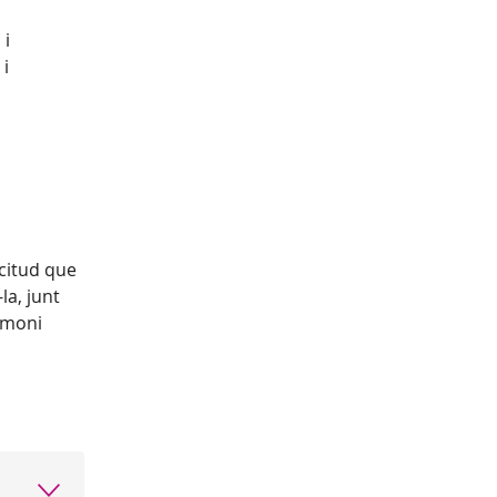
 i
 i
icitud que
la, junt
imoni