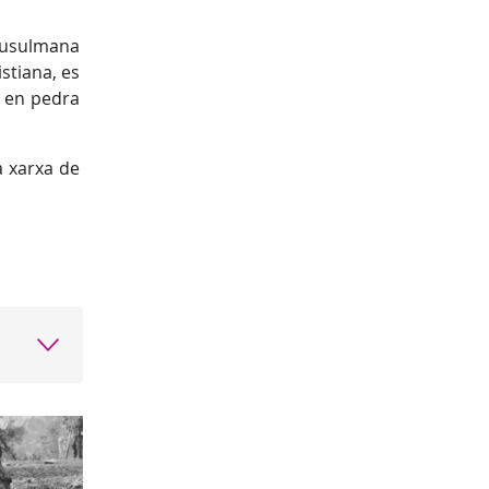
 musulmana
stiana, es
ó en pedra
a xarxa de