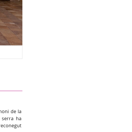
Festes tradicionals
moni de la
a serra ha
 reconegut