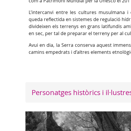
com a Patrimoni Mundial per la Unesco el 201
L’intercanvi entre les cultures musulmana i
queda reflectida en sistemes de regulació hídri
divideixen els terrenys en grans latifundis am
en sec, per tal de preparar el terreny per al cult
Avui en dia, la Serra conserva aquest immens 
camins empedrats i d’altres elements etnològics
Personatges històrics i il·lustre