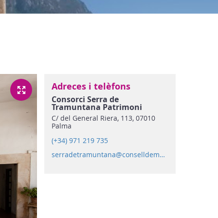
Adreces i telèfons
Consorci Serra de
Tramuntana Patrimoni
Mundial
C/ del General Riera, 113, 07010
Palma
(+34) 971 219 735
serradetramuntana@conselldemallorca.net