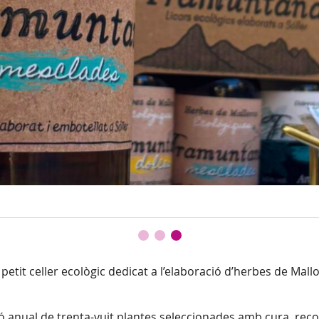
 petit celler ecològic dedicat a l’elaboració d’herbes de Mall
ió anual de trenta-vuit plantes seleccionades amb cura, recol