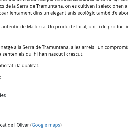
cs de la Serra de Tramuntana, on es cultiven i seleccionen 
posar lentament dins un elegant anís ecològic també d’elabo
bor autèntic de Mallorca. Un producte local, únic i de producc
ge a la Serra de Tramuntana, a les arrels i un compromís am
la senten els qui hi han nascut i crescut.
icitat i la qualitat.
:
des
at de l'Olivar (
Google maps
)